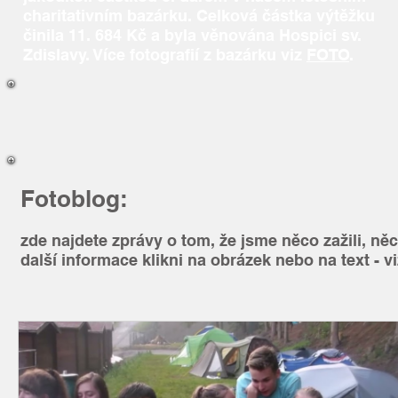
charitativním bazárku. Celková částka výtěžku
činila 11. 684 Kč a byla věnována Hospici sv.
Zdislavy. Více fotografií z bazárku viz
FOTO
.
Fotoblog:
zde najdete zprávy o tom, že jsme něco zažili, ně
další informace klikni na obrázek nebo na text - vi