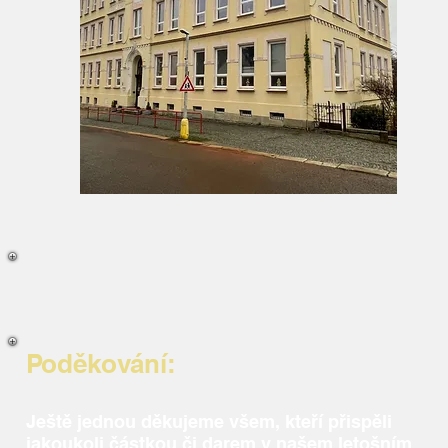
Poděkování:
Ještě jednou děkujeme všem, kteří přispěli
jakoukoli částkou či darem v našem letošním